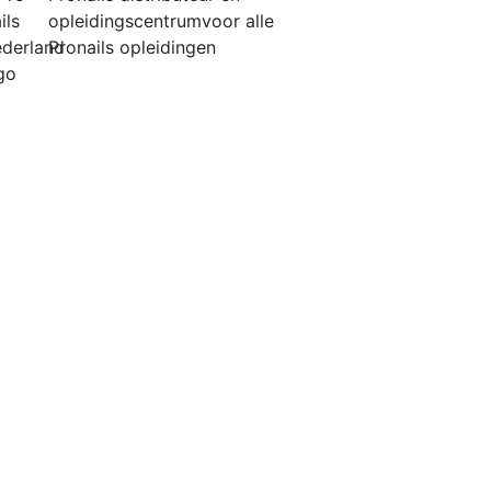
opleidingscentrum
voor alle
Pronails opleidingen
®